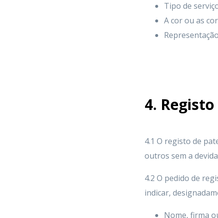
Tipo de serviç
A cor ou as co
Representação 
4. Registo
4.1 O registo de pat
outros sem a devida 
4.2 O pedido de regi
indicar, designadam
Nome, firma o