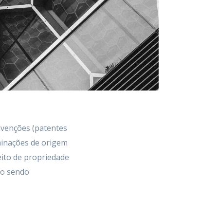
invenções (patentes
ominações de origem
eito de propriedade
não sendo